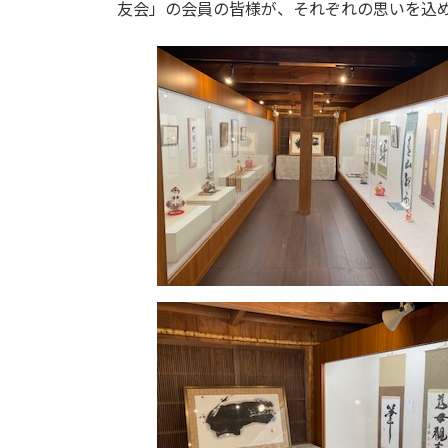
日
友会」の会員の皆様が、それぞれの思いを込
時
: