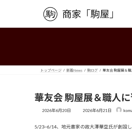
コ
ナ
ン
ビ
テ
ゲ
ン
ー
ツ
シ
へ
ョ
ス
ン
キ
に
ッ
移
プ
動
トップページ
新着News
駒ログ
華友会 駒屋展＆
華友会 駒屋展＆職人
最
2026年6月20日
2026年6月21日
kom
終
更
5/23~6/14、地元書家の故大澤華空氏が
新